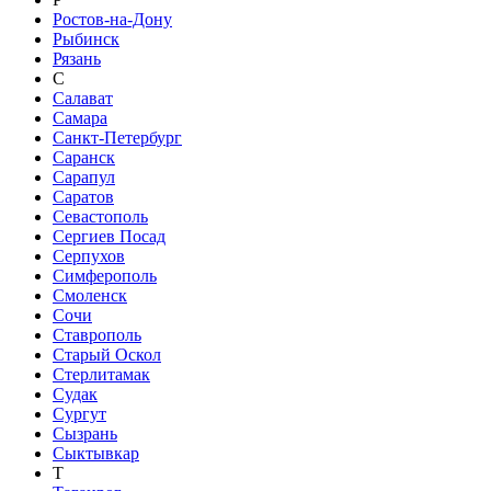
Ростов-на-Дону
Рыбинск
Рязань
С
Салават
Самара
Санкт-Петербург
Саранск
Сарапул
Саратов
Севастополь
Сергиев Посад
Серпухов
Симферополь
Смоленск
Сочи
Ставрополь
Старый Оскол
Стерлитамак
Судак
Сургут
Сызрань
Сыктывкар
Т