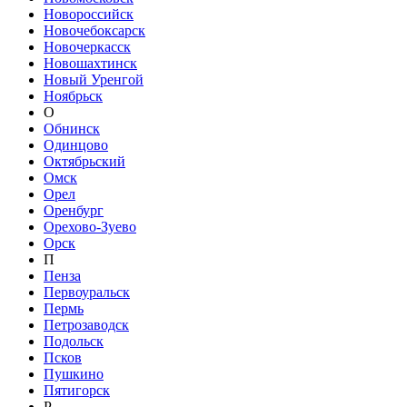
Новороссийск
Новочебоксарск
Новочеркасск
Новошахтинск
Новый Уренгой
Ноябрьск
О
Обнинск
Одинцово
Октябрьский
Омск
Орел
Оренбург
Орехово-Зуево
Орск
П
Пенза
Первоуральск
Пермь
Петрозаводск
Подольск
Псков
Пушкино
Пятигорск
Р