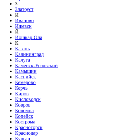
З
Златоуст
И
Иваново
Ижевск
Й
Йошкар-Ола
К
Казань
Калининград
Калуга
Каменск-Уральский
Камышин
Каспийск
Кемерово
Керчь
Киров
Кисловодск
Ковров
Коломна
Копейск
Кострома
Красногорск
Краснодар
Курган