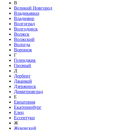
В
Великий Новгород
Владикавказ
Владимир
Волгоград
Волгодонск
Волжск
Волжский
Вологда
Воронеж
Г
Геленджик
Грозный
Д
Дербент
Джанкой
Дзержинск
Димитровград
Е
Евпатория
Екатеринбург
Елец
Ессентуки
Ж
Жуковский