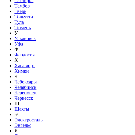
Таганрог
Тамбов
Тверь
Тольятти
Тула
Тюмень
У
Ульяновск
Уфа
Ф
Феодосия
Х
Хасавюрт
Химки
Ч
Чебоксары
Челябинск
Череповец
Черкесск
Ш
Шахты
Э
Электросталь
Энгельс
Я