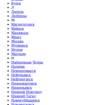
Курск
Л
Липецк
Люберцы
М
Магнитогорск
Майкоп
Махачкала
Миасс
Москва
Мурманск
Муром
Мытищи
Н
Набережные Челны
Нальчик
Невинномысск
Нефтекамск
Нефтеюганск
Нижневартовск
Нижнекамск
Нижний Новгород
Нижний Тагил
Новокуйбышевск
Новомосковск