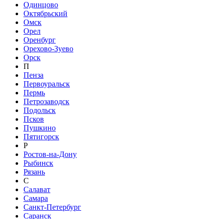
Одинцово
Октябрьский
Омск
Орел
Оренбург
Орехово-Зуево
Орск
П
Пенза
Первоуральск
Пермь
Петрозаводск
Подольск
Псков
Пушкино
Пятигорск
Р
Ростов-на-Дону
Рыбинск
Рязань
С
Салават
Самара
Санкт-Петербург
Саранск