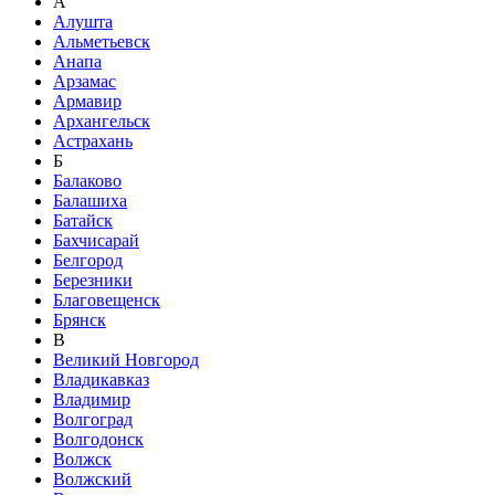
А
Алушта
Альметьевск
Анапа
Арзамас
Армавир
Архангельск
Астрахань
Б
Балаково
Балашиха
Батайск
Бахчисарай
Белгород
Березники
Благовещенск
Брянск
В
Великий Новгород
Владикавказ
Владимир
Волгоград
Волгодонск
Волжск
Волжский