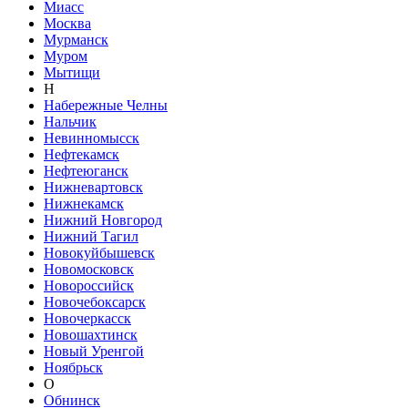
Миасс
Москва
Мурманск
Муром
Мытищи
Н
Набережные Челны
Нальчик
Невинномысск
Нефтекамск
Нефтеюганск
Нижневартовск
Нижнекамск
Нижний Новгород
Нижний Тагил
Новокуйбышевск
Новомосковск
Новороссийск
Новочебоксарск
Новочеркасск
Новошахтинск
Новый Уренгой
Ноябрьск
О
Обнинск