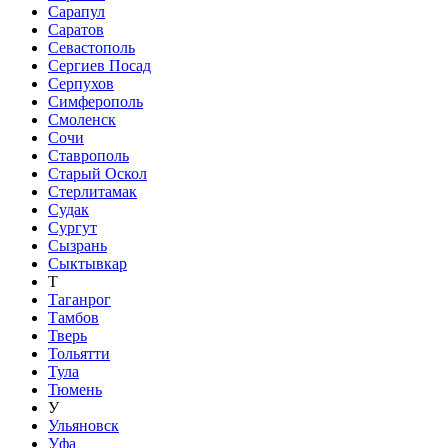
Сарапул
Саратов
Севастополь
Сергиев Посад
Серпухов
Симферополь
Смоленск
Сочи
Ставрополь
Старый Оскол
Стерлитамак
Судак
Сургут
Сызрань
Сыктывкар
Т
Таганрог
Тамбов
Тверь
Тольятти
Тула
Тюмень
У
Ульяновск
Уфа