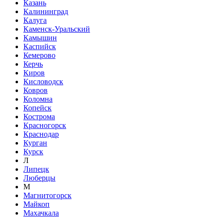
Казань
Калининград
Калуга
Каменск-Уральский
Камышин
Каспийск
Кемерово
Керчь
Киров
Кисловодск
Ковров
Коломна
Копейск
Кострома
Красногорск
Краснодар
Курган
Курск
Л
Липецк
Люберцы
М
Магнитогорск
Майкоп
Махачкала