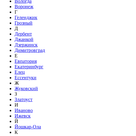
Вологда
Воронеж
Г
Геленджик
Грозный
Д
Дербент
Джанкой
Дзержинск
Димитровград
Е
Евпатория
Екатеринбург
Елец
Ессентуки
Ж
Жуковский
З
Златоуст
И
Иваново
Ижевск
Й
Йошкар-Ола
К