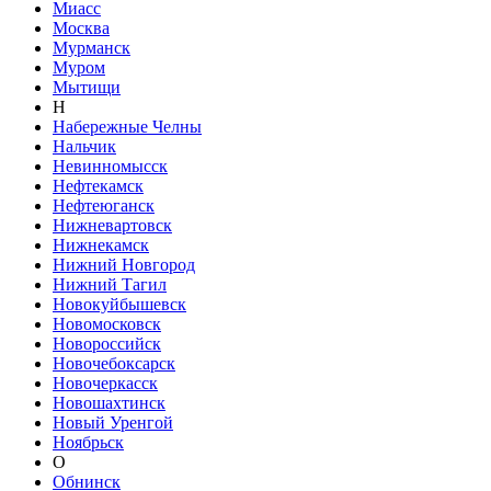
Миасс
Москва
Мурманск
Муром
Мытищи
Н
Набережные Челны
Нальчик
Невинномысск
Нефтекамск
Нефтеюганск
Нижневартовск
Нижнекамск
Нижний Новгород
Нижний Тагил
Новокуйбышевск
Новомосковск
Новороссийск
Новочебоксарск
Новочеркасск
Новошахтинск
Новый Уренгой
Ноябрьск
О
Обнинск