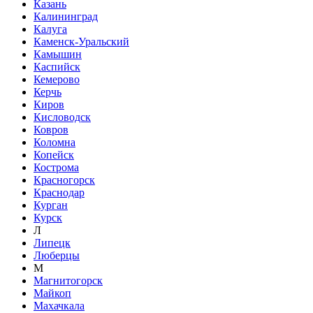
Казань
Калининград
Калуга
Каменск-Уральский
Камышин
Каспийск
Кемерово
Керчь
Киров
Кисловодск
Ковров
Коломна
Копейск
Кострома
Красногорск
Краснодар
Курган
Курск
Л
Липецк
Люберцы
М
Магнитогорск
Майкоп
Махачкала