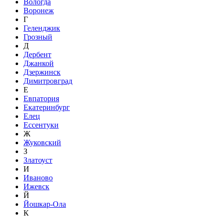
Вологда
Воронеж
Г
Геленджик
Грозный
Д
Дербент
Джанкой
Дзержинск
Димитровград
Е
Евпатория
Екатеринбург
Елец
Ессентуки
Ж
Жуковский
З
Златоуст
И
Иваново
Ижевск
Й
Йошкар-Ола
К