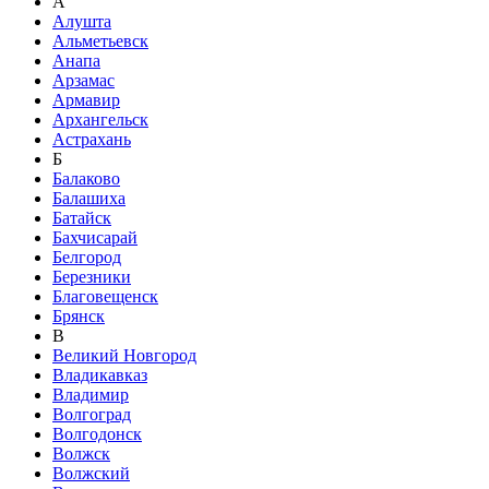
А
Алушта
Альметьевск
Анапа
Арзамас
Армавир
Архангельск
Астрахань
Б
Балаково
Балашиха
Батайск
Бахчисарай
Белгород
Березники
Благовещенск
Брянск
В
Великий Новгород
Владикавказ
Владимир
Волгоград
Волгодонск
Волжск
Волжский