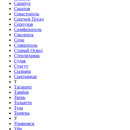
Сарапул
Саратов
Севастополь
Сергиев Посад
Серпухов
Симферополь
Смоленск
Сочи
Ставрополь
Старый Оскол
Стерлитамак
Судак
Сургут
Сызрань
Сыктывкар
Т
Таганрог
Тамбов
Тверь
Тольятти
Тула
Тюмень
У
Ульяновск
Уфа