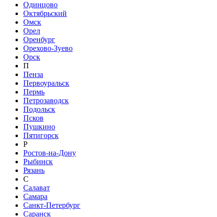
Одинцово
Октябрьский
Омск
Орел
Оренбург
Орехово-Зуево
Орск
П
Пенза
Первоуральск
Пермь
Петрозаводск
Подольск
Псков
Пушкино
Пятигорск
Р
Ростов-на-Дону
Рыбинск
Рязань
С
Салават
Самара
Санкт-Петербург
Саранск