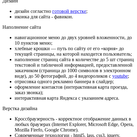
Дизайн
дизайн согластно
готовой верстке
;
иконка для сайта - фавикон.
Наполнение сайта
навигационное меню до двух уровней вложенности, до
10 пунктов меню;
хлебные крошки — путь по сайту от его «корня» до
текущей страницы, на которой находится пользователь;
наполнение страниц сайта в количестве до 5 шт
страниц
текстовой и табличной информацией, предоставленной
заказчиком (страница до 1000 символов в электронном
виде), до 50 фотографий, до 4 видеороликов с
youtube
;
отрисовка одного рекламно баннера в слайдер;
оформление контактов (интерактивная карта проезда,
заказ звонка);
интерактивная карта Яндекса с указанием адреса.
Верстка дизайна
Кроссбраузерность - корректное отображение данных в
любых браузерах (Internet Explorer, Microsoft Edge, Opera,
Mozilla Firefo, Google Chrome).
Современные технологии - html5, lass, css3, jquery,