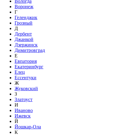
Вологда
Воронеж
Г
Геленджик
Грозный
Д
Дербент
Джанкой
Дзержинск
Димитровград
Е
Евпатория
Екатеринбург
Елец
Ессентуки
Ж
Жуковский
З
Златоуст
И
Иваново
Ижевск
Й
Йошкар-Ола
К