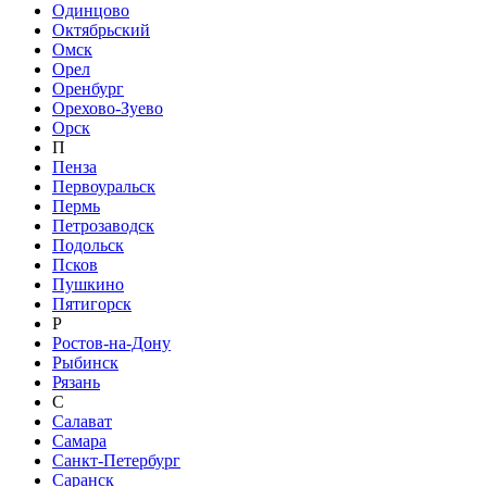
Одинцово
Октябрьский
Омск
Орел
Оренбург
Орехово-Зуево
Орск
П
Пенза
Первоуральск
Пермь
Петрозаводск
Подольск
Псков
Пушкино
Пятигорск
Р
Ростов-на-Дону
Рыбинск
Рязань
С
Салават
Самара
Санкт-Петербург
Саранск