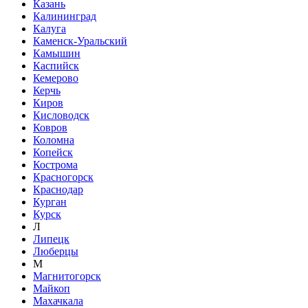
Казань
Калининград
Калуга
Каменск-Уральский
Камышин
Каспийск
Кемерово
Керчь
Киров
Кисловодск
Ковров
Коломна
Копейск
Кострома
Красногорск
Краснодар
Курган
Курск
Л
Липецк
Люберцы
М
Магнитогорск
Майкоп
Махачкала