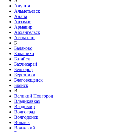
А
Алушта
Альметьевск
Анапа
Арзамас
Армавир
Архангельск
Астрахань
Б
Балаково
Балашиха
Батайск
Бахчисарай
Белгород
Березники
Благовещенск
Брянск
В
Великий Новгород
Владикавказ
Владимир
Волгоград
Волгодонск
Волжск
Волжский