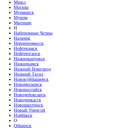
Миасс
Москва
Мурманск
Муром
Мытищи
Н
Набережные Челны
Нальчик
Невинномысск
Нефтекамск
Нефтеюганск
Нижневартовск
Нижнекамск
Нижний Новгород
Нижний Тагил
Новокуйбышевск
Новомосковск
Новороссийск
Новочебоксарск
Новочеркасск
Новошахтинск
Новый Уренгой
Ноябрьск
О
Обнинск