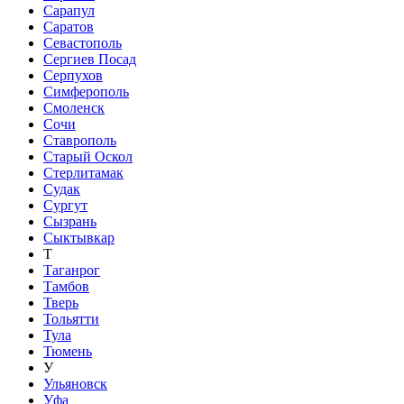
Сарапул
Саратов
Севастополь
Сергиев Посад
Серпухов
Симферополь
Смоленск
Сочи
Ставрополь
Старый Оскол
Стерлитамак
Судак
Сургут
Сызрань
Сыктывкар
Т
Таганрог
Тамбов
Тверь
Тольятти
Тула
Тюмень
У
Ульяновск
Уфа