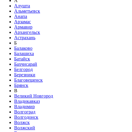
А
Алушта
Альметьевск
Анапа
Арзамас
Армавир
Архангельск
Астрахань
Б
Балаково
Балашиха
Батайск
Бахчисарай
Белгород
Березники
Благовещенск
Брянск
В
Великий Новгород
Владикавказ
Владимир
Волгоград
Волгодонск
Волжск
Волжский