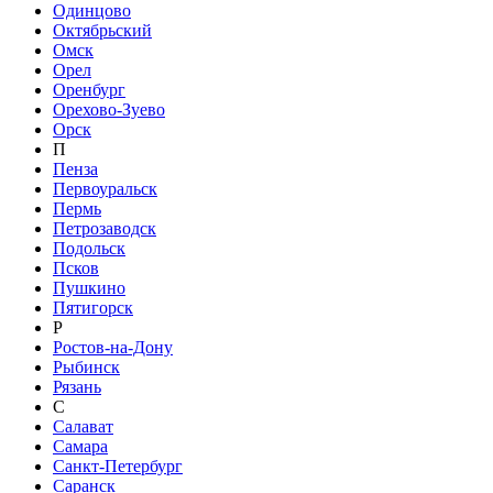
Одинцово
Октябрьский
Омск
Орел
Оренбург
Орехово-Зуево
Орск
П
Пенза
Первоуральск
Пермь
Петрозаводск
Подольск
Псков
Пушкино
Пятигорск
Р
Ростов-на-Дону
Рыбинск
Рязань
С
Салават
Самара
Санкт-Петербург
Саранск