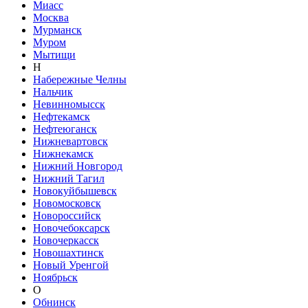
Миасс
Москва
Мурманск
Муром
Мытищи
Н
Набережные Челны
Нальчик
Невинномысск
Нефтекамск
Нефтеюганск
Нижневартовск
Нижнекамск
Нижний Новгород
Нижний Тагил
Новокуйбышевск
Новомосковск
Новороссийск
Новочебоксарск
Новочеркасск
Новошахтинск
Новый Уренгой
Ноябрьск
О
Обнинск