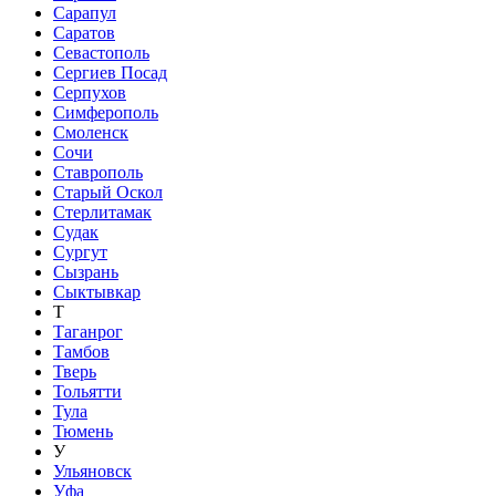
Сарапул
Саратов
Севастополь
Сергиев Посад
Серпухов
Симферополь
Смоленск
Сочи
Ставрополь
Старый Оскол
Стерлитамак
Судак
Сургут
Сызрань
Сыктывкар
Т
Таганрог
Тамбов
Тверь
Тольятти
Тула
Тюмень
У
Ульяновск
Уфа