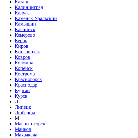
Казань
Калининград
Калуга
Каменск-Уральский
Камышин
Каспийск
Кемерово
Керчь
Киров
Кисловодск
Ковров
Коломна
Копейск
Кострома
Красногорск
Краснодар
Курган
Курск
Л
Липецк
Люберцы
М
Магнитогорск
Майкоп
Махачкала