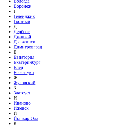
Вологда
Воронеж
Г
Геленджик
Грозный
Д
Дербент
Джанкой
Дзержинск
Димитровград
Е
Евпатория
Екатеринбург
Елец
Ессентуки
Ж
Жуковский
З
Златоуст
И
Иваново
Ижевск
Й
Йошкар-Ола
К