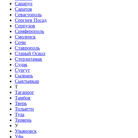
Сарапул
Саратов
Севастополь
Сергиев Посад
Серпухов
Симферополь
Смоленск
Сочи
Ставрополь
Старый Оскол
Стерлитамак
Судак
Сургут
Сызрань
Сыктывкар
Т
Таганрог
Тамбов
Тверь
Тольятти
Тула
Тюмень
У
Ульяновск
Уфа