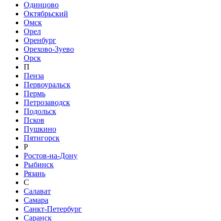
Одинцово
Октябрьский
Омск
Орел
Оренбург
Орехово-Зуево
Орск
П
Пенза
Первоуральск
Пермь
Петрозаводск
Подольск
Псков
Пушкино
Пятигорск
Р
Ростов-на-Дону
Рыбинск
Рязань
С
Салават
Самара
Санкт-Петербург
Саранск