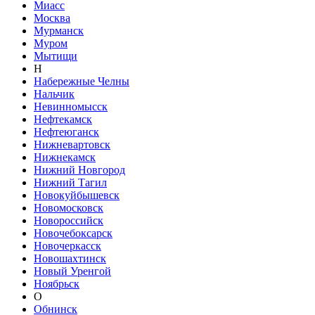
Миасс
Москва
Мурманск
Муром
Мытищи
Н
Набережные Челны
Нальчик
Невинномысск
Нефтекамск
Нефтеюганск
Нижневартовск
Нижнекамск
Нижний Новгород
Нижний Тагил
Новокуйбышевск
Новомосковск
Новороссийск
Новочебоксарск
Новочеркасск
Новошахтинск
Новый Уренгой
Ноябрьск
О
Обнинск