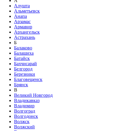
А
Алушта
Альметьевск
Анапа
Арзамас
Армавир
Архангельск
Астрахань
Б
Балаково
Балашиха
Батайск
Бахчисарай
Белгород
Березники
Благовещенск
Брянск
В
Великий Новгород
Владикавказ
Владимир
Волгоград
Волгодонск
Волжск
Волжский