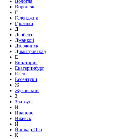
Вологда
Воронеж
Г
Геленджик
Грозный
Д
Дербент
Джанкой
Дзержинск
Димитровград
Е
Евпатория
Екатеринбург
Елец
Ессентуки
Ж
Жуковский
З
Златоуст
И
Иваново
Ижевск
Й
Йошкар-Ола
К