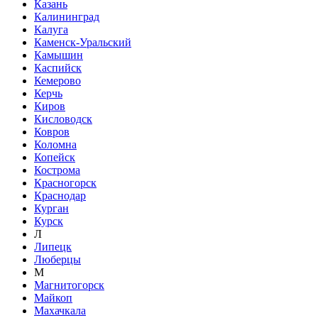
Казань
Калининград
Калуга
Каменск-Уральский
Камышин
Каспийск
Кемерово
Керчь
Киров
Кисловодск
Ковров
Коломна
Копейск
Кострома
Красногорск
Краснодар
Курган
Курск
Л
Липецк
Люберцы
М
Магнитогорск
Майкоп
Махачкала