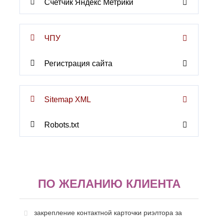
Счетчик Яндекс Метрики
К
Стерлитамак
Судак
Казань
Сургут
Калининград
ЧПУ
Сызрань
Калуга
Сыктывкар
Каменск-
Уральский
Т
Регистрация сайта
Камышин
Таганрог
Каспийск
Тамбов
Кемерово
Тверь
Керчь
Sitemap XML
Тольятти
Киров
Тула
Кисловодск
Robots.txt
Тюмень
Ковров
Коломна
У
Копейск
Ульяновск
Кострома
Уфа
Красногорск
Краснодар
Ф
ПО ЖЕЛАНИЮ КЛИЕНТА
Курган
Феодосия
Курск
Х
Л
закрепление контактной карточки риэлтора за