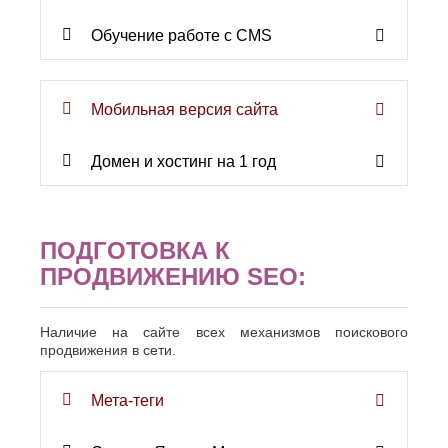
Джанкой
Ростов-
Дзержинск
на-
Обучение работе с CMS
Дону
Димитровград
Рыбинск
Е
Рязань
Евпатория
С
Мобильная версия сайта
Екатеринбург
Салават
Елец
Самара
Ессентуки
Домен и хостинг на 1 год
Санкт-
Ж
Петербург
Саранск
Жуковский
Сарапул
ПОДГОТОВКА К
З
Саратов
ПРОДВИЖЕНИЮ SEO:
Севастополь
Златоуст
Сергиев
И
Посад
Серпухов
Наличие на сайте всех механизмов поискового
Иваново
продвижения в сети.
Симферополь
Ижевск
Смоленск
Й
Сочи
Мета-теги
Ставрополь
Йошкар-
Старый
Ола
Оскол