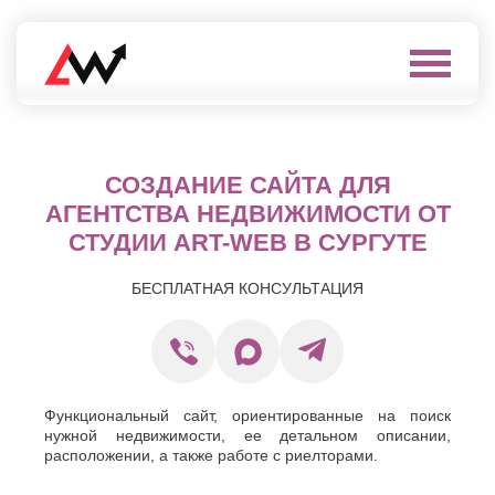
Выберите
город
Нефтеюганск
А
Нижневартовск
СОЗДАНИЕ САЙТА ДЛЯ
Нижнекамск
Алушта
АГЕНТСТВА НЕДВИЖИМОСТИ ОТ
Нижний
Альметьевск
СТУДИИ ART-WEB В СУРГУТЕ
Новгород
Анапа
Нижний
Арзамас
Тагил
БЕСПЛАТНАЯ КОНСУЛЬТАЦИЯ
Армавир
Новокуйбышевск
Архангельск
Новомосковск
Астрахань
Новороссийск
Б
Новочебоксарск
Новочеркасск
Балаково
Новошахтинск
Функциональный сайт, ориентированные на поиск
Балашиха
нужной недвижимости, ее детальном описании,
Новый
Батайск
Уренгой
расположении, а также работе с риелторами.
Бахчисарай
Ноябрьск
Белгород