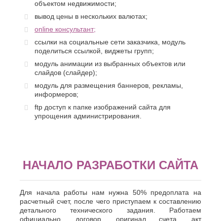
Хасавюрт
объектом недвижимости;
Липецк
Химки
Люберцы
вывод цены в нескольких валютах;
Ч
М
online консультант;
ссылки на социальные сети заказчика, модуль
Чебоксары
Магнитогорск
поделиться ссылкой, виджеты групп;
Челябинск
Майкоп
Череповец
модуль анимации из выбранных объектов или
Махачкала
Черкесск
слайдов (слайдер);
Миасс
Москва
Ш
модуль для размещения баннеров, рекламы,
Мурманск
информеров;
Шахты
Муром
ftp доступ к папке изображений сайта для
Мытищи
Э
упрощения администрирования.
Н
Электросталь
Энгельс
Набережные
Челны
Я
Нальчик
НАЧАЛО РАЗРАБОТКИ САЙТА
Ялта
Невинномысск
Ярославль
Нефтекамск
Для начала работы нам нужна 50% предоплата на
расчетный счет, после чего приступаем к составлению
детального технического задания. Работаем
официально, договор, оригинал счета, акт