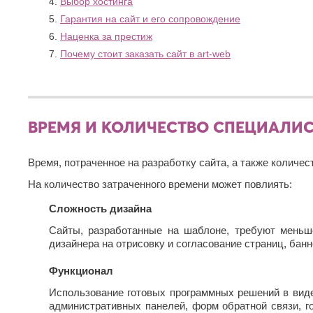
Жуковский
Хасавюрт
Выбор хостинга
Липецк
Белгород
Сарапул
Химки
О
Гарантия на сайт и его сопровождение
Люберцы
Березники
З
Саратов
Благовещенск
Ч
Наценка за престиж
Севастополь
М
Обнинск
Златоуст
Брянск
Сергиев
Почему стоит заказать сайт в art-web
Одинцово
Чебоксары
Магнитогорск
И
Посад
В
Октябрьский
Челябинск
Майкоп
Серпухов
Иваново
Омск
Череповец
Махачкала
Великий
Симферополь
Ижевск
Орел
Черкесск
Новгород
Миасс
Смоленск
Оренбург
Владикавказ
Й
Москва
Ш
ВРЕМЯ И КОЛИЧЕСТВО СПЕЦИАЛИ
Сочи
Орехово-
Владимир
Мурманск
Ставрополь
Зуево
Йошкар-
Шахты
Волгоград
Муром
Ола
Старый
Орск
Время, потраченное на разработку сайта, а также количе
Волгодонск
Э
Мытищи
Оскол
К
П
Волжск
Стерлитамак
На количество затраченного времени может повлиять:
Н
Электросталь
Волжский
Судак
Казань
Пенза
Энгельс
Вологда
Набережные
Сложность дизайна
Сургут
Калининград
Первоуральск
Челны
Я
Воронеж
Сызрань
Калуга
Пермь
Сайты, разработанные на шаблоне, требуют меньше
Нальчик
Сыктывкар
Каменск-
Г
Петрозаводск
Ялта
дизайнера на отрисовку и согласование страниц, баннер
Невинномысск
Уральский
Подольск
Ярославль
Т
Нефтекамск
Геленджик
Камышин
Функционал
Псков
Использование готовых программных решений в вид
административных панелей, форм обратной связи, го