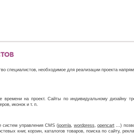
СТОВ
ство специалистов, необходимое для реализации проекта напрям
 времени на проект. Сайты по индивидуальному дизайну тре
ов, иконок и т. п.
е систем управления CMS (
joomla
,
wordpress
,
opencart
…) позво
стевых книг, корзин, каталогов товаров, поиска по сайту, рек