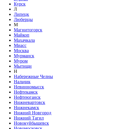
Курск
Л
Липецк
Люберцы
М
Магнитогорск
Майкоп
Махачкала
Миасс
Москва
Мурманск
Муром
Мытищи
Н
Набережные Челны
Нальчик
Невинномысск
Нефтекамск
Нефтеюганск
Нижневартовск
Нижнекамск
Нижний Новгород
Нижний Тагил
Новокуйбышевск
Новомосковск