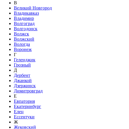
В
Великий Новгород
Владикавказ
Владимир
Волгоград
Волгодонск
Волжск
Волжский
Вологда
Воронеж
Г
Геленджик
Грозный
Д
Дербент
Джанкой
Дзержинск
Димитровград
Е
Евпатория
Екатеринбург
Елец
Ессентуки
Ж
Жуковский