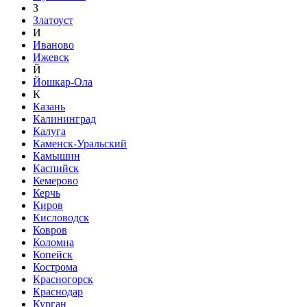
З
Златоуст
И
Иваново
Ижевск
Й
Йошкар-Ола
К
Казань
Калининград
Калуга
Каменск-Уральский
Камышин
Каспийск
Кемерово
Керчь
Киров
Кисловодск
Ковров
Коломна
Копейск
Кострома
Красногорск
Краснодар
Курган