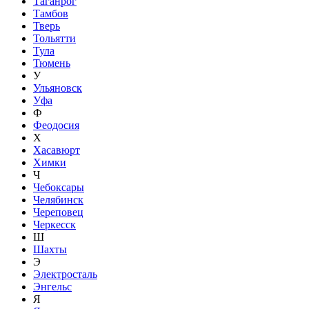
Таганрог
Тамбов
Тверь
Тольятти
Тула
Тюмень
У
Ульяновск
Уфа
Ф
Феодосия
Х
Хасавюрт
Химки
Ч
Чебоксары
Челябинск
Череповец
Черкесск
Ш
Шахты
Э
Электросталь
Энгельс
Я