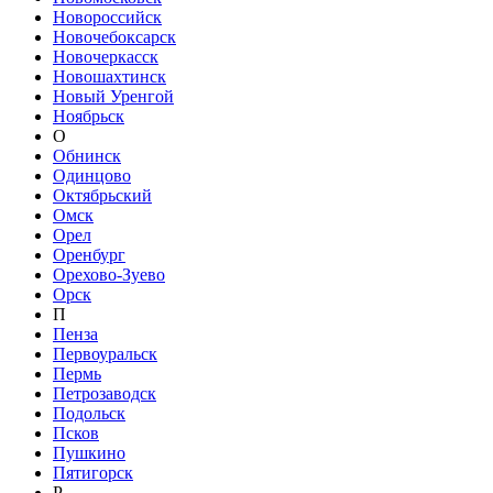
Новороссийск
Новочебоксарск
Новочеркасск
Новошахтинск
Новый Уренгой
Ноябрьск
О
Обнинск
Одинцово
Октябрьский
Омск
Орел
Оренбург
Орехово-Зуево
Орск
П
Пенза
Первоуральск
Пермь
Петрозаводск
Подольск
Псков
Пушкино
Пятигорск
Р