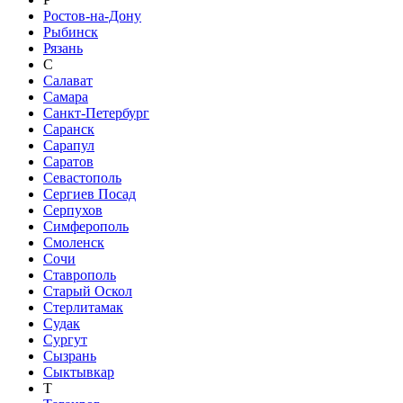
Ростов-на-Дону
Рыбинск
Рязань
С
Салават
Самара
Санкт-Петербург
Саранск
Сарапул
Саратов
Севастополь
Сергиев Посад
Серпухов
Симферополь
Смоленск
Сочи
Ставрополь
Старый Оскол
Стерлитамак
Судак
Сургут
Сызрань
Сыктывкар
Т