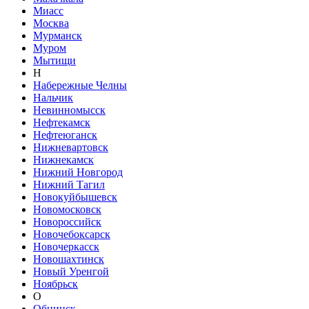
Миасс
Москва
Мурманск
Муром
Мытищи
Н
Набережные Челны
Нальчик
Невинномысск
Нефтекамск
Нефтеюганск
Нижневартовск
Нижнекамск
Нижний Новгород
Нижний Тагил
Новокуйбышевск
Новомосковск
Новороссийск
Новочебоксарск
Новочеркасск
Новошахтинск
Новый Уренгой
Ноябрьск
О
Обнинск