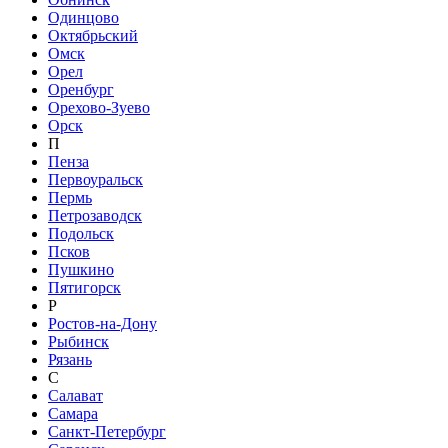
Одинцово
Октябрьский
Омск
Орел
Оренбург
Орехово-Зуево
Орск
П
Пенза
Первоуральск
Пермь
Петрозаводск
Подольск
Псков
Пушкино
Пятигорск
Р
Ростов-на-Дону
Рыбинск
Рязань
С
Салават
Самара
Санкт-Петербург