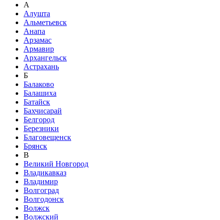
А
Алушта
Альметьевск
Анапа
Арзамас
Армавир
Архангельск
Астрахань
Б
Балаково
Балашиха
Батайск
Бахчисарай
Белгород
Березники
Благовещенск
Брянск
В
Великий Новгород
Владикавказ
Владимир
Волгоград
Волгодонск
Волжск
Волжский