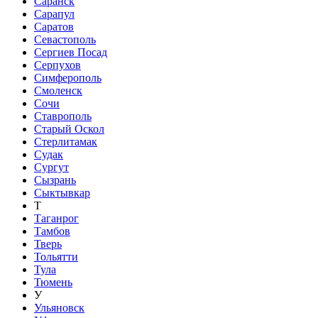
Саранск
Сарапул
Саратов
Севастополь
Сергиев Посад
Серпухов
Симферополь
Смоленск
Сочи
Ставрополь
Старый Оскол
Стерлитамак
Судак
Сургут
Сызрань
Сыктывкар
Т
Таганрог
Тамбов
Тверь
Тольятти
Тула
Тюмень
У
Ульяновск