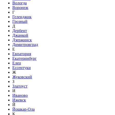
Вологда
Воронеж
Г
Геленджик
Грозный
Д
Дербент
Джанкой
Дзержинск
Димитровград
Е
Евпатория
Екатеринбург
Елец
Ессентуки
Ж
Жуковский
З
Златоуст
И
Иваново
Ижевск
Й
Йошкар-Ола
К