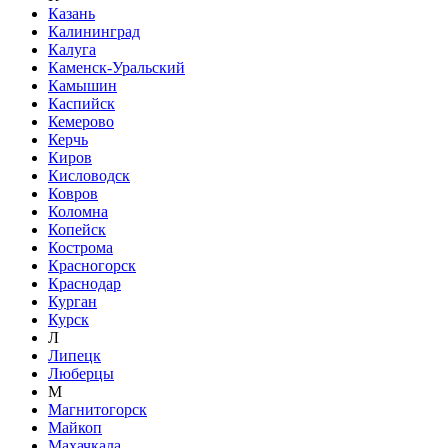
Казань
Калининград
Калуга
Каменск-Уральский
Камышин
Каспийск
Кемерово
Керчь
Киров
Кисловодск
Ковров
Коломна
Копейск
Кострома
Красногорск
Краснодар
Курган
Курск
Л
Липецк
Люберцы
М
Магнитогорск
Майкоп
Махачкала