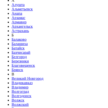
А
Алушта
Альметьевск
Анапа
Арзамас
Армавир
Архангельск
Астрахань
Б
Балаково
Балашиха
Батайск
Бахчисарай
Белгород
Березники
Благовещенск
Брянск
В
Великий Новгород
Владикавказ
Владимир
Волгоград
Волгодонск
Волжск
Волжский