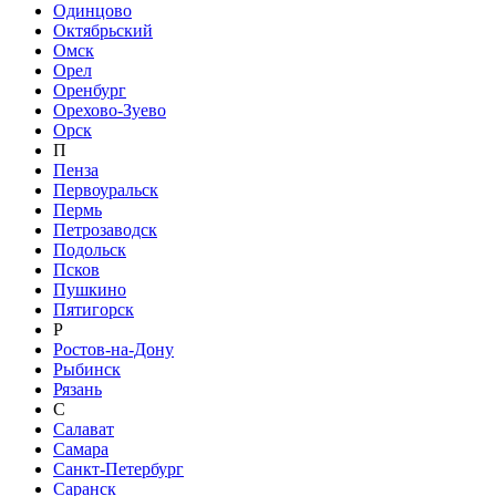
Одинцово
Октябрьский
Омск
Орел
Оренбург
Орехово-Зуево
Орск
П
Пенза
Первоуральск
Пермь
Петрозаводск
Подольск
Псков
Пушкино
Пятигорск
Р
Ростов-на-Дону
Рыбинск
Рязань
С
Салават
Самара
Санкт-Петербург
Саранск