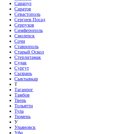
Сарапул
Саратов
Севастополь
Сергиев Посад
Серпухов
Симферополь
Смоленск
Сочи
Ставрополь
Старый Оскол
Стерлитамак
Судак
Сургут
Сызрань
Сыктывкар
Т
Таганрог
Тамбов
Тверь
Тольятти
Тула
Тюмень
У
Ульяновск
Уфа