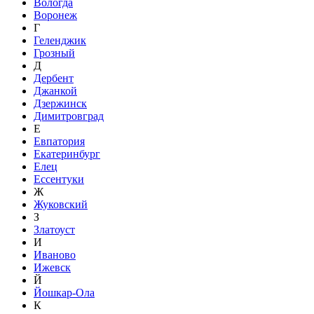
Вологда
Воронеж
Г
Геленджик
Грозный
Д
Дербент
Джанкой
Дзержинск
Димитровград
Е
Евпатория
Екатеринбург
Елец
Ессентуки
Ж
Жуковский
З
Златоуст
И
Иваново
Ижевск
Й
Йошкар-Ола
К