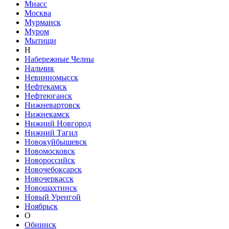
Миасс
Москва
Мурманск
Муром
Мытищи
Н
Набережные Челны
Нальчик
Невинномысск
Нефтекамск
Нефтеюганск
Нижневартовск
Нижнекамск
Нижний Новгород
Нижний Тагил
Новокуйбышевск
Новомосковск
Новороссийск
Новочебоксарск
Новочеркасск
Новошахтинск
Новый Уренгой
Ноябрьск
О
Обнинск