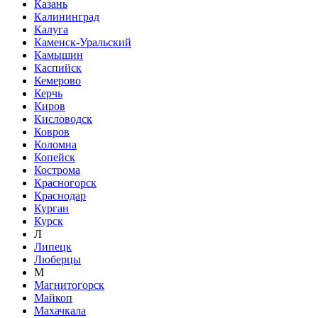
Казань
Калининград
Калуга
Каменск-Уральский
Камышин
Каспийск
Кемерово
Керчь
Киров
Кисловодск
Ковров
Коломна
Копейск
Кострома
Красногорск
Краснодар
Курган
Курск
Л
Липецк
Люберцы
М
Магнитогорск
Майкоп
Махачкала