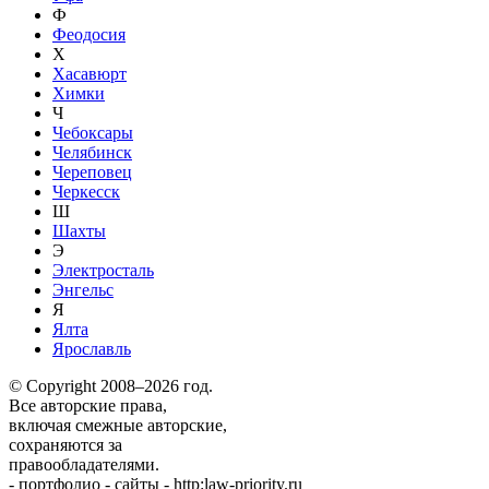
Ф
Феодосия
Х
Хасавюрт
Химки
Ч
Чебоксары
Челябинск
Череповец
Черкесск
Ш
Шахты
Э
Электросталь
Энгельс
Я
Ялта
Ярославль
© Copyright 2008–2026 год.
Все авторские права,
включая смежные авторские,
сохраняются за
правообладателями.
-
портфолио
-
сайты
-
http:law-priority.ru